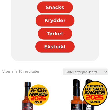
Snacks
Krydder
Tørket
Ekstrakt
Sortert
Viser alle 10 resultater
etter
propularitet