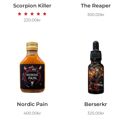
Scorpion Killer
The Reaper
300.00
kr
Vurdert
220.00
kr
5.00
av 5
Nordic Pain
Berserkr
400.00
kr
325.00
kr