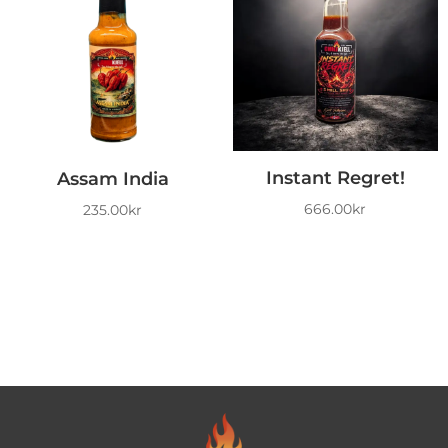
Instant Regret!
Assam India
666.00
kr
235.00
kr