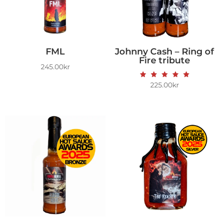
FML
Johnny Cash – Ring of
Fire tribute
245.00
kr
Vurdert
225.00
kr
5.00
av 5