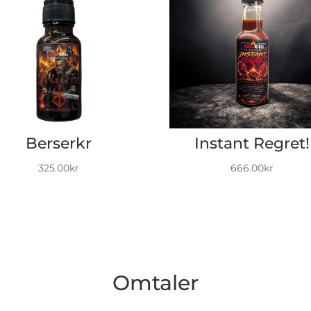
Berserkr
Instant Regret!
325.00
kr
666.00
kr
Omtaler