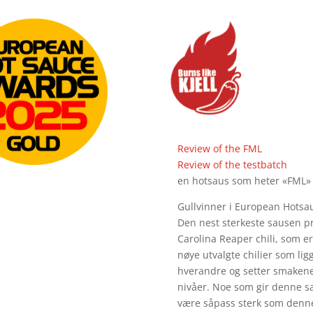
Review of the FML
Review of the testbatch
en hotsaus som heter «FML» e
Gullvinner i European Hotsa
Den nest sterkeste sausen pr
Carolina Reaper chili, som er
nøye utvalgte chilier som lig
hverandre og setter smakene
nivåer. Noe som gir denne s
være såpass sterk som denne