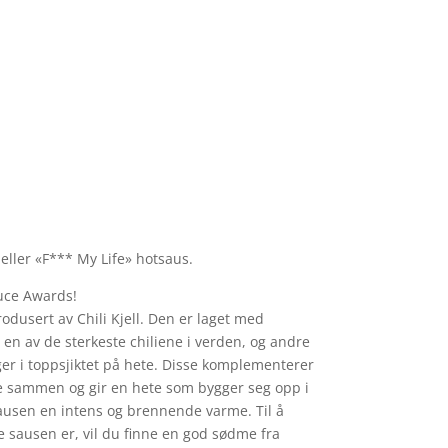
ller «F*** My Life» hotsaus.
uce Awards!
odusert av Chili Kjell. Den er laget med
 en av de sterkeste chiliene i verden, og andre
ger i toppsjiktet på hete. Disse komplementerer
 sammen og gir en hete som bygger seg opp i
ausen en intens og brennende varme. Til å
 sausen er, vil du finne en god sødme fra