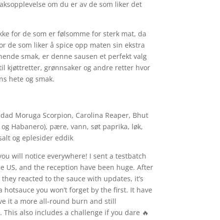
ksopplevelse om du er av de som liker det
ikke for de som er følsomme for sterk mat, da
r de som liker å spice opp maten sin ekstra
ende smak, er denne sausen et perfekt valg
il kjøttretter, grønnsaker og andre retter hvor
ens hete og smak.
nidad Moruga Scorpion, Carolina Reaper, Bhut
s og Habanero), pære, vann, søt paprika, løk,
salt og eplesider eddik
you will notice everywhere! I sent a testbatch
e US, and the reception have been huge. After
 they reacted to the sauce with updates, it’s
hotsauce you won’t forget by the first. It have
e it a more all-round burn and still
 This also includes a challenge if you dare 🔥