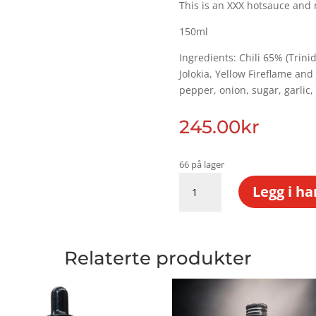
This is an XXX hotsauce and 
150ml
Ingredients: Chili 65% (Trin
Jolokia, Yellow Fireflame and
pepper, onion, sugar, garlic,
245.00
kr
66 på lager
FML
Legg i h
antall
Relaterte produkter