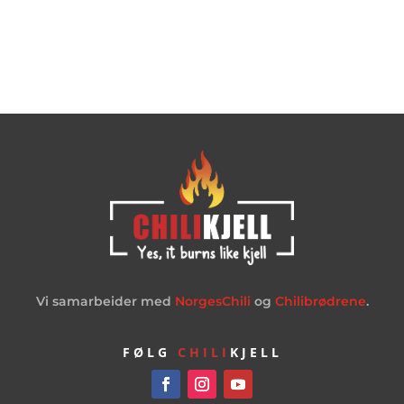
Vi samarbeider med
NorgesChili
og
Chilibrødrene
.
FØLG
CHILI
KJELL