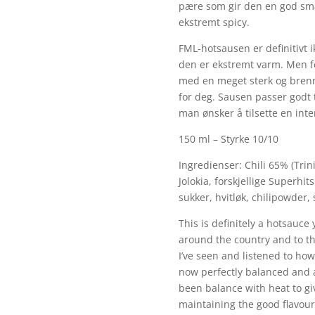
pære som gir den en god sma
ekstremt spicy.
FML-hotsausen er definitivt 
den er ekstremt varm. Men fo
med en meget sterk og brenn
for deg. Sausen passer godt t
man ønsker å tilsette en int
150 ml – Styrke 10/10
Ingredienser: Chili 65% (Tri
Jolokia, forskjellige Superhit
sukker, hvitløk, chilipowder, 
This is definitely a hotsauce 
around the country and to th
I’ve seen and listened to how
now perfectly balanced and a 
been balance with heat to giv
maintaining the good flavour.