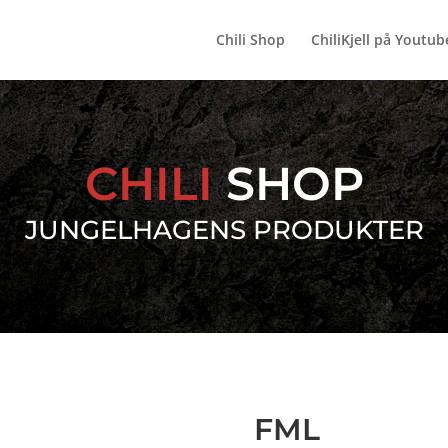
Chili Shop
ChiliKjell på Youtub
CHILI
SHOP
JUNGELHAGENS PRODUKTER
FML