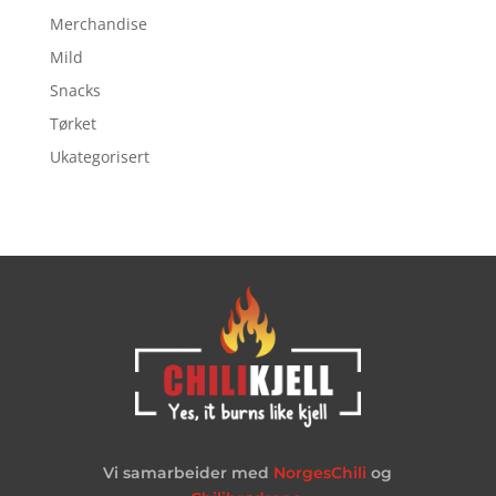
Merchandise
Mild
Snacks
Tørket
Ukategorisert
Vi samarbeider med
NorgesChili
og